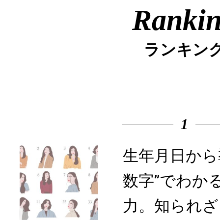
Ranki
ランキン
1
生年月日から
数字”でわか
力。知られざ