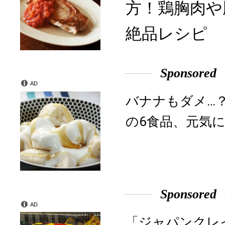
方！鶏胸肉や
絶品レシピ
Sponsored
AD
バナナもダメ…
の6食品、元気に
Sponsored
AD
「ジャパンクレ