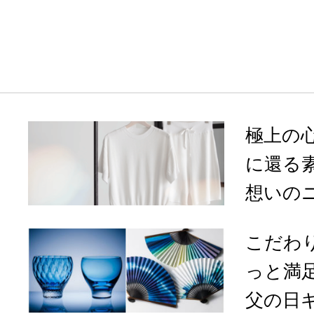
極上の
に還る
想いのニ
こだわ
っと満
父の日ギ