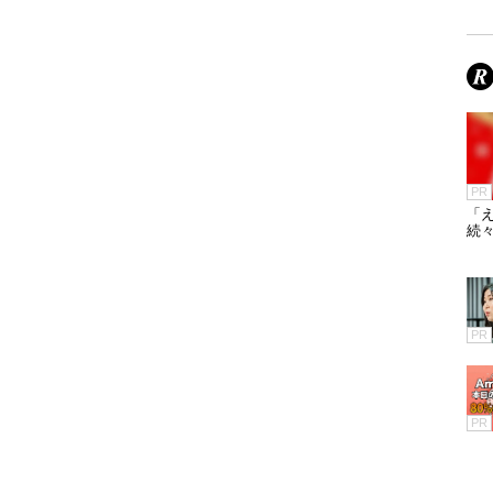
PR
「え
続々
PR
PR