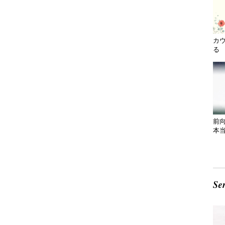
カ
る 
前
本