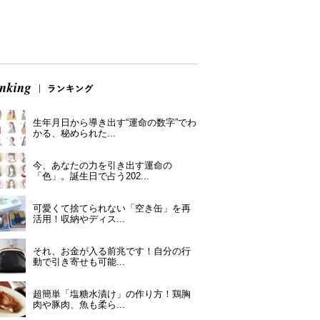
生年月日から導き出す“運命の数字”でわ
かる、秘められた...
今、あなたの力を引き出す運命の
「色」。誕生日で占う202...
可愛くて捨てられない「空き缶」を再
活用！収納やディス...
それ、お金が入る前兆です！自分の行
動で引き寄せも可能...
超簡単「塩糖水漬け」の作り方！鶏胸
肉や豚肉、魚も柔ら...