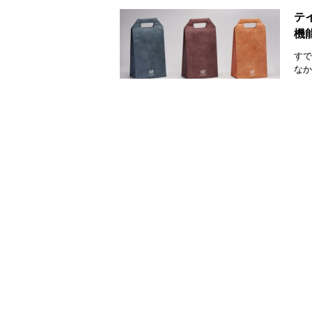
テ
機
すで
なか