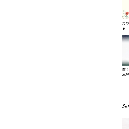
カ
る 
前
本