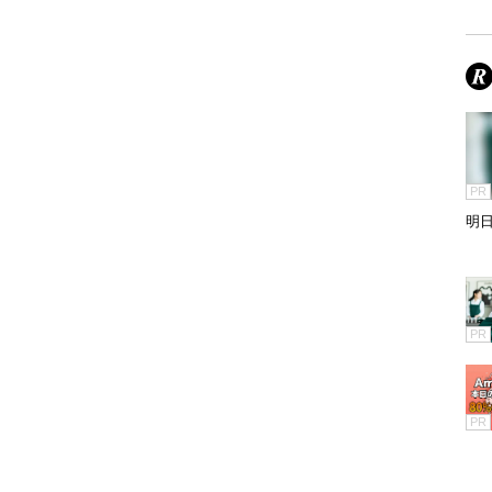
PR
明
PR
PR