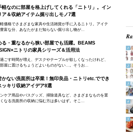
手軽なのに部屋を格上げしてくれる「ニトリ」。イン
リア＆収納アイテム掘り出しモノ7選
軽価格でさまざまな家具や生活雑貨が手に入るニトリ。アイテ
豊富な分、あなたがまだ知らない掘り出し物が...
める・重なるから狭い部屋でも活躍。BEAMS
ESIGN×ニトリの家具シリーズ＆活用法
過ごす時間が増え、デスクやテーブルが欲しくなったけれど、
部屋に置けるちょうどよいものがない…。そうお...
付かない洗面所は卒業！無印良品・ニトリetc.ででき
スッキリ収納アイデア8選
ンケア用品やバスグッズ、掃除道具など、さまざまなものを置
くなる洗面所の収納に悩む方は多いはず。そこ...