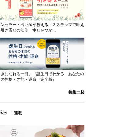
ウンセラー・占い師が教える『３ステップで叶え
引き寄せの法則 幸せをつか...
向きになれる一冊。『誕生日でわかる あなたの
当の性格・才能・運命 完全版』
特集一覧