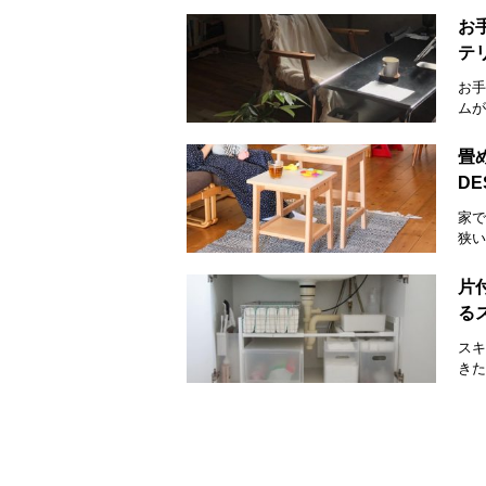
お
テ
お手
ムが
畳
D
家で
狭い
片
る
スキ
きた