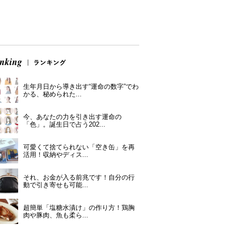
生年月日から導き出す“運命の数字”でわ
かる、秘められた...
今、あなたの力を引き出す運命の
「色」。誕生日で占う202...
可愛くて捨てられない「空き缶」を再
活用！収納やディス...
それ、お金が入る前兆です！自分の行
動で引き寄せも可能...
超簡単「塩糖水漬け」の作り方！鶏胸
肉や豚肉、魚も柔ら...