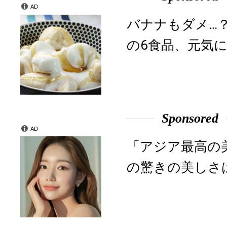
AD
バナナもダメ…
の6食品、元気に
Sponsored
AD
「アジア最高の
の驚きの美しさ