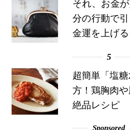
それ、お金が
分の行動で引
金運を上げる
5
超簡単「塩糖
方！鶏胸肉や
絶品レシピ
Sponsored