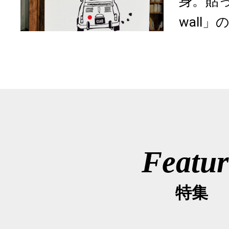
身。貼っ
wall」
Featur
特集