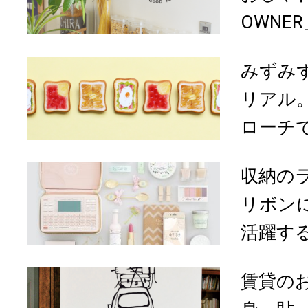
OWNER
みずみ
リアル。
ローチで
収納の
リボン
活躍する
賃貸の