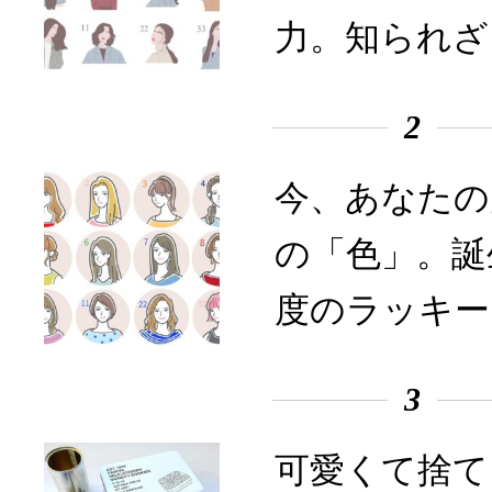
力。知られざ
2
今、あなたの
の「色」。誕
度のラッキー
3
可愛くて捨て