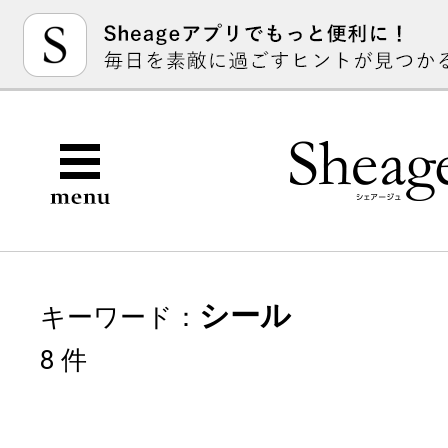
シール
キーワード：
8 件