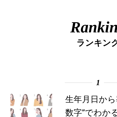
Ranki
ランキン
1
生年月日から
数字”でわか