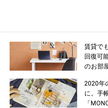
賃貸でも
回復可
のお部
2020
に。手
「MON