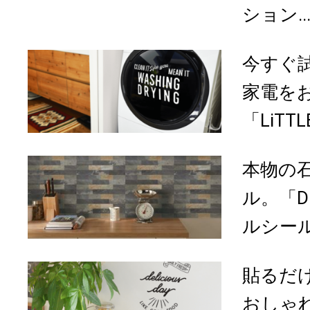
ション..
今すぐ
家電を
「LiTTL
本物の
ル。「Dr
ルシー
貼るだ
おしゃれ