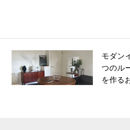
モダン
つのル
を作るお