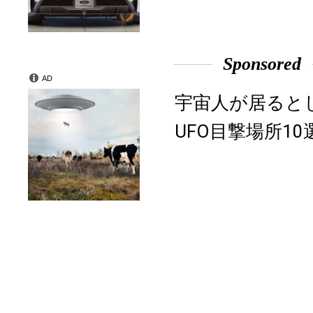
Sponsored
AD
宇宙人が居ると
UFO目撃場所10