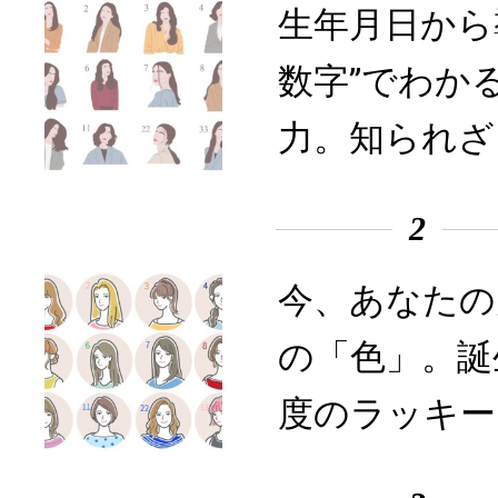
生年月日から
数字”でわか
力。知られざ
2
今、あなたの
の「色」。誕
度のラッキー