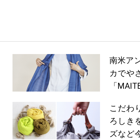
南米ア
カでや
「MAIT
こだわ
ろしき
ズなど今