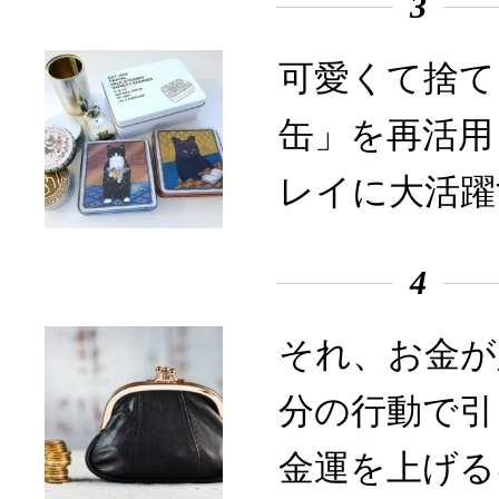
3
可愛くて捨て
缶」を再活用
レイに大活躍
4
それ、お金が
分の行動で引
金運を上げる