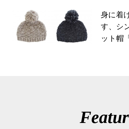
身に着
す、シ
ット帽「y
Featur